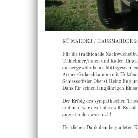
KÜ MARDER / HAUSMARDER 2
Für die traditionelle Nachwuchsü
Teilnehmer/innen und Kader. Ihnen
aussergewöhnliches
Mittagessen: ei
Armee-Gulaschkanone mit Holzfeu
Schiessoffizier Oberst Heinz Eng un
Dank für seinen langjährigen Einsa
Der Erfolg des sympathischen Trio
und man war des Lobes voll. Es soll
angestanden
war
en…!!!
Herzlichen Dank de
m begnadeten K