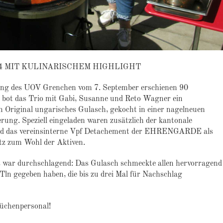
4 MIT KULINARISCHEM HIGHLIGHT
bung des UOV Grenchen
vom 7. September
erschienen 90
 bot das Trio mit Gabi, Susanne und Reto Wagner ein
n Original ungarisches Gulasch, gekocht in einer nagelneuen
erung.
Speziell eingeladen waren zusätzlich der kantonale
d das vereinsinterne
Vpf
Detachement der EHRENGARDE als
tz zum Wohl der Aktiven.
s war durchschlagend: Das Gulasch schmeckte allen hervorragend
Tln
gegeben haben, die bis zu drei Mal für Nachschlag
üchenpersonal!