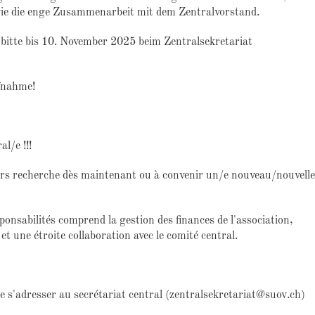
ie die enge Zusammenarbeit mit dem Zentralvorstand.
h bitte bis 10. November 2025 beim Zentralsekretariat
fnahme!
l/e !!!
iers recherche dès maintenant ou à convenir un/e nouveau/nouvelle
ponsabilités comprend la gestion des finances de l'association,
t une étroite collaboration avec le comité central.
e s'adresser au secrétariat central (zentralsekretariat@suov.ch)